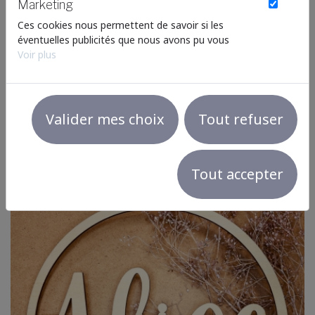
meilleure expérience possible.
Marketing
Ces cookies nous permettent de savoir si les
éventuelles publicités que nous avons pu vous
proposer ont été pertinentes.
Voir plus
Nos réalisations en bois sur-mesure
Découvrez toutes nos
Valider mes choix
Tout refuser
réalisations
Tout accepter