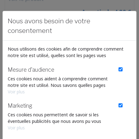
A partir de 4.20 €
Nous avons besoin de votre
consentement
En savoir plus
Nous utilisons des cookies afin de comprendre comment
notre site est utilisé, quelles sont les pages vues
Mesure d'audience
Ces cookies nous aident à comprendre comment
notre site est utilisé. Nous savons quelles pages
sont les plus vues, d'où viennent nos visiteurs. Ils
Voir plus
sont essentiels pour nous afin de vous offrir la
meilleure expérience possible.
Marketing
Ces cookies nous permettent de savoir si les
éventuelles publicités que nous avons pu vous
proposer ont été pertinentes.
Voir plus