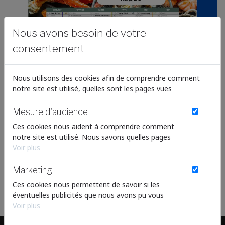
Nous avons besoin de votre
consentement
Nous utilisons des cookies afin de comprendre comment
notre site est utilisé, quelles sont les pages vues
Mesure d'audience
Calendriers Poissonnerie
Ces cookies nous aident à comprendre comment
Voir le produit
notre site est utilisé. Nous savons quelles pages
sont les plus vues, d'où viennent nos visiteurs. Ils
Voir plus
A partir de 90.00 €
sont essentiels pour nous afin de vous offrir la
meilleure expérience possible.
Marketing
Ces cookies nous permettent de savoir si les
En savoir plus
éventuelles publicités que nous avons pu vous
proposer ont été pertinentes.
Voir plus