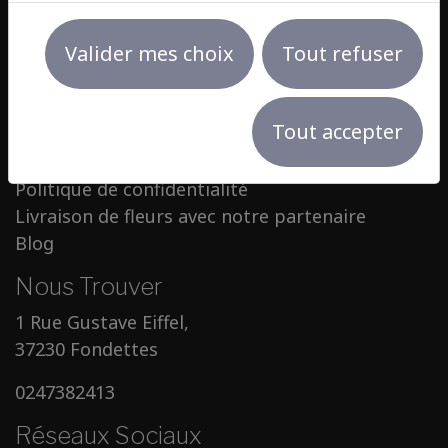
A Propos
Valider mes choix
Tout refuser
Nos Prestations
Contact
Tout accepter
Mentions légales
Conditions Générales de Vente
Politique de confidentialité
Livraison de fleurs avec notre partenaire
Blog
Nous Trouver
1 Rue Gustave Eiffel,
37230 Fondettes
0247382413
Réseaux Sociaux