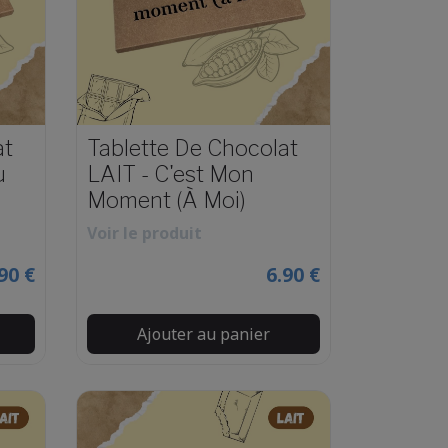
at
Tablette De Chocolat
u
LAIT - C'est Mon
Moment (à Moi)
Voir le produit
90 €
6.90 €
Ajouter au panier