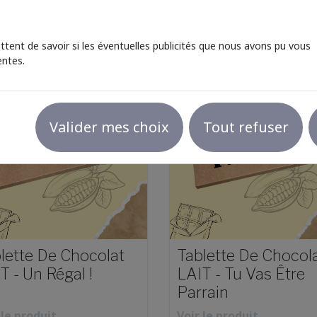
Ajouter au panier
Ajouter au panier
tent de savoir si les éventuelles publicités que nous avons pu vous
entes.
Valider mes choix
Tout refuser
lette De Chocolat
Tablette De Chocol
T - Un Régal !
LAIT - Tu Vas Être
Parrain
 le produit
Voir le produit