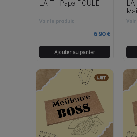
LAIT - Papa POULE
LAI
Maî
Voir le produit
Voir
6.90 €
Ajouter au panier