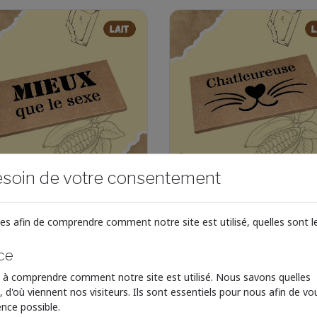
soin de votre consentement
lette De Chocolat
Tablette De Chocol
T - Mieux Que Le
LAIT - Chatleureus
es afin de comprendre comment notre site est utilisé, quelles sont 
xe
ce
 le produit
Voir le produit
 à comprendre comment notre site est utilisé. Nous savons quelles
, d'où viennent nos visiteurs. Ils sont essentiels pour nous afin de vo
6.90 €
6.
ence possible.