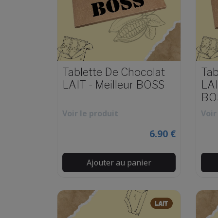
Tablette De Chocolat
Tab
LAIT - Meilleur BOSS
LAI
BO
Voir le produit
Voir
6.90 €
Ajouter au panier