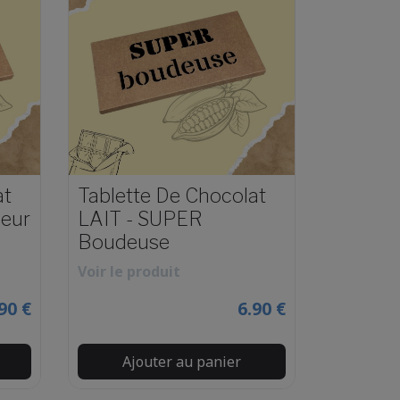
at
Tablette De Chocolat
eur
LAIT - SUPER
Boudeuse
Voir le produit
90 €
6.90 €
Ajouter au panier