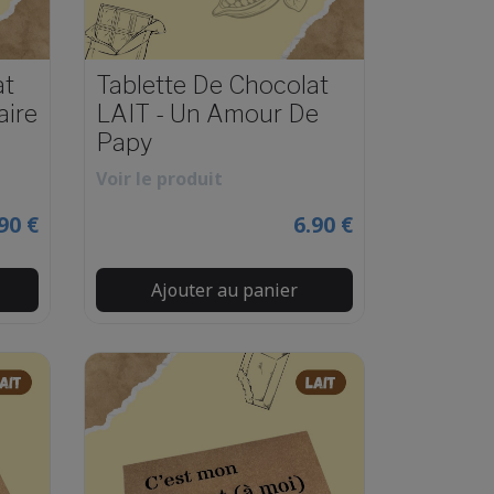
at
Tablette De Chocolat
aire
LAIT - Un Amour De
Papy
Voir le produit
90 €
6.90 €
Ajouter au panier