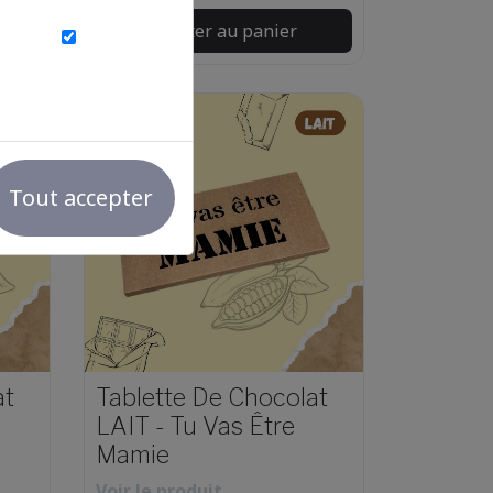
Ajouter au panier
Tout accepter
at
Tablette De Chocolat
LAIT - Tu Vas Être
Mamie
Voir le produit