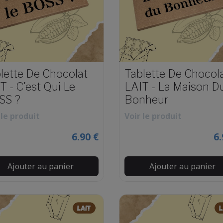
lette De Chocolat
Tablette De Chocol
T - C'est Qui Le
LAIT - La Maison D
SS ?
Bonheur
 le produit
Voir le produit
6.90 €
6.
Ajouter au panier
Ajouter au panier