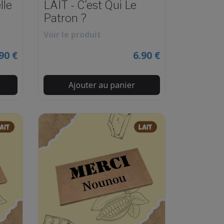
lle
LAIT - C'est Qui Le
Patron ?
Voir le produit
90 €
6.90 €
Ajouter au panier