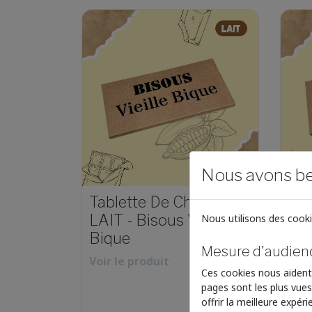
Nous avons be
Tablette De Chocolat
Tab
LAIT - Bisous Vieille
LAI
Nous utilisons des cooki
Bique
Se
Mesure d'audien
Voir le produit
Voir
Ces cookies nous aident
pages sont les plus vues
6.90 €
offrir la meilleure expéri