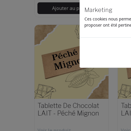
Ajouter au panier
Marketing
Ces cookies nous permet
proposer ont été pertin
Tablette De Chocolat
Tab
LAIT - Péché Mignon
LAI
Voir le produit
Voir